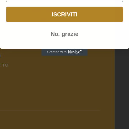
PROFUMERIA MONIA
ISCRIVITI
Siamo a
S.Maria di
Castellabate
(SA),
Corso
Andrea Matarazzo
No, grazie
P.Iva:
IT03614380651
edizioni
i
ATTO