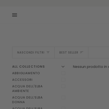
Salta
al
contenuto
ORDINA
NASCONDI FILTRI
BEST SELLER
ALL COLLECTIONS
Nessun prodotto in 
U
U
E
S
P
A
N
D
I
M
E
N
N
A
S
C
O
N
D
I
M
E
N
ABBIGLIAMENTO
ACCESSORI
ACQUA DELL'ELBA
AMBIENTE
ACQUA DELL’ELBA
DONNA
ACQUA DELL’ELBA